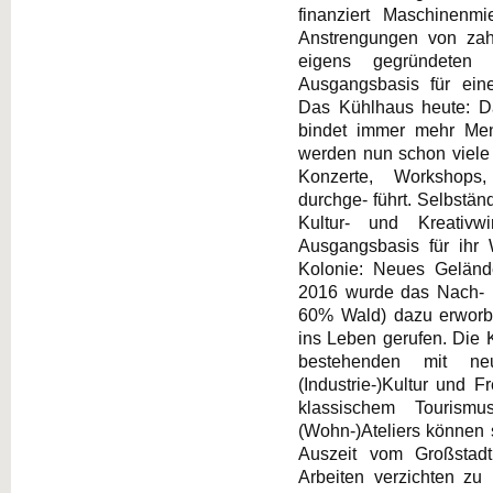
finanziert Maschinenm
Anstrengungen von zahl
eigens gegründeten 
Ausgangsbasis für eine
Das Kühlhaus heute: 
bindet immer mehr Me
werden nun schon viele 
Konzerte, Workshops
durchge- führt. Selbstän
Kultur- und Kreativw
Ausgangsbasis für ihr 
Kolonie: Neues Geländ
2016 wurde das Nach- b
60% Wald) dazu erworbe
ins Leben gerufen. Die 
bestehenden mit ne
(Industrie-)Kultur und 
klassischem Tourism
(Wohn-)Ateliers können s
Auszeit vom Großstad
Arbeiten verzichten zu