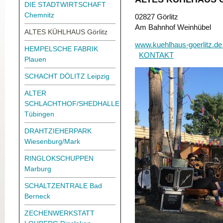
DIE STADTWIRTSCHAFT
Chemnitz
02827 Görlitz
Am Bahnhof Weinhübel
ALTES KÜHLHAUS Görlitz
www.kuehlhaus-goerlitz.d
HEMPELSCHE FABRIK
KONTAKT
Plauen
SCHACHT DÖLITZ Leipzig
ALTER
SCHLACHTHOF/SHEDHALLE
Tübingen
DRAHTZIEHERPARK
Wiesenburg/Mark
RINGLOKSCHUPPEN
Marburg
SCHALTZENTRALE Bad
Berneck
ZECHENWERKSTATT