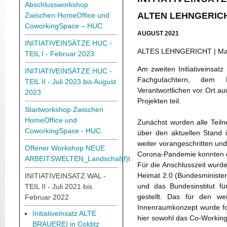
Abschlussworkshop
ALTEN LEHNGERIC
Zwischen HomeOffice und
CoworkingSpace – HUC
AUGUST 2021
INITIATIVEINSÄTZE HUC -
ALTES LEHNGERICHT |
Ma
TEIL I - Februar 2023
Am zweiten Initiativeinsa
INITIATIVEINSÄTZE HUC -
Fachgutachtern, dem 
TEIL II - Juli 2023 bis August
Verantwortlichen vor Ort a
2023
Projekten teil.
Startworkshop Zwischen
HomeOffice und
Zunächst wurden alle Teil
CoworkingSpace - HUC
über den aktuellen Stand i
weiter vorangeschritten un
Offener Workshop NEUE
Corona-Pandemie konnten d
ARBEITSWELTEN_Landschaf(f)t
Für die Anschlusszeit wurd
Heimat 2.0 (Bundesminister
INITIATIVEINSATZ WAL -
und das Bundesinstitut f
TEIL II - Juli 2021 bis
gestellt. Das für den wei
Februar 2022
Innenraumkonzept wurde for
Initiativeinsatz ALTE
hier sowohl das Co-Working
BRAUEREI in Colditz