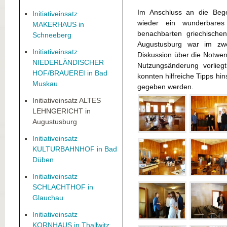
Im Anschluss an die Beg
Initiativeinsatz
wieder ein wunderbares
MAKERHAUS in
benachbarten griechische
Schneeberg
Augustusburg war im zwe
Initiativeinsatz
Diskussion über die Notwen
NIEDERLÄNDISCHER
Nutzungsänderung vorliegt
HOF/BRAUEREI in Bad
konnten hilfreiche Tipps hi
Muskau
gegeben werden.
Initiativeinsatz ALTES
LEHNGERICHT in
Augustusburg
Initiativeinsatz
KULTURBAHNHOF in Bad
Düben
Initiativeinsatz
SCHLACHTHOF in
Glauchau
Initiativeinsatz
KORNHAUS in Thallwitz