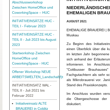
Abschlussworkshop
NIEDERLÄNDISCHEN
Zwischen HomeOffice und
EHEMALIGEN BRAU
CoworkingSpace – HUC
INITIATIVEINSÄTZE HUC -
AUGUST 2021
TEIL I - Februar 2023
EHEMALIGE BRAUEREI |
B
INITIATIVEINSÄTZE HUC -
Muskau
TEIL II - Juli 2023 bis August
Zu Beginn des Initiativein
2023
einen Überblick über die 
Startworkshop Zwischen
im letzten Jahr begonnene
HomeOffice und
sich anhand der Erläuterun
CoworkingSpace - HUC
infomieren. Im Anschlus
"Cottbusser Brauhause
Offener Workshop NEUE
Fachgutachtern als sehr sc
ARBEITSWELTEN_Landschaf(f)t
als Mikrobrauerei vor. Jan
Stand des Praxiskonzepts.
INITIATIVEINSATZ WAL -
TEIL II - Juli 2021 bis
Im Anschluss wurden vers
Februar 2022
die Obergeschosse der A
Initiativeinsatz ALTE
diskutiert.
BRAUEREI in Colditz