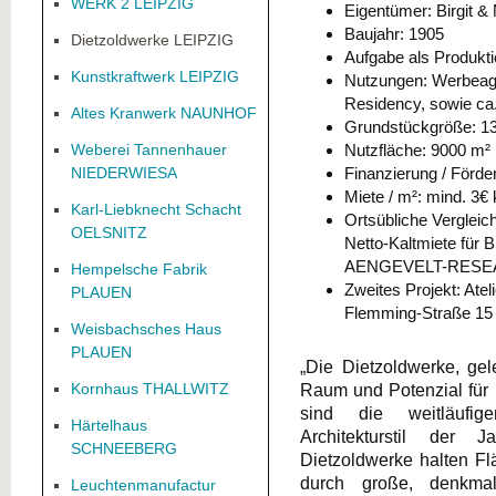
WERK 2 LEIPZIG
Eigentümer: Birgit 
Baujahr: 1905
Dietzoldwerke LEIPZIG
Aufgabe als Produktio
Kunstkraftwerk LEIPZIG
Nutzungen: Werbeagen
Residency, sowie ca.
Altes Kranwerk NAUNHOF
Grundstückgröße: 1
Weberei Tannenhauer
Nutzfläche: 9000 m²
NIEDERWIESA
Finanzierung / Förde
Miete / m²: mind. 3€ 
Karl-Liebknecht Schacht
Ortsübliche Vergleich
OELSNITZ
Netto-Kaltmiete für 
AENGEVELT-RESE
Hempelsche Fabrik
Zweites Projekt: Ate
PLAUEN
Flemming-Straße 15
Weisbachsches Haus
PLAUEN
„Die Dietzoldwerke, gel
Kornhaus THALLWITZ
Raum und Potenzial für 
sind die weitläufig
Härtelhaus
Architekturstil der 
SCHNEEBERG
Dietzoldwerke halten Fl
durch große, denkmalg
Leuchtenmanufactur