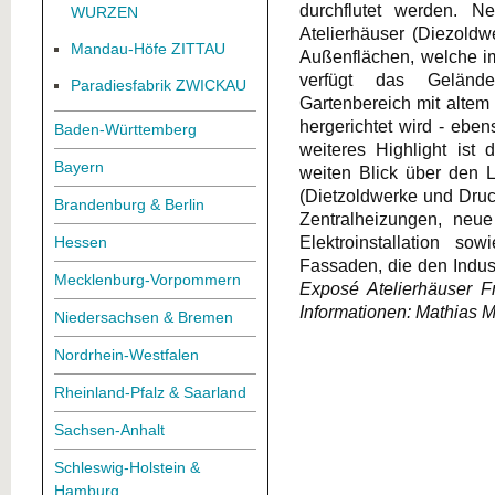
durchflutet werden. N
WURZEN
Atelierhäuser (Diezold
Mandau-Höfe ZITTAU
Außenflächen, welche im
verfügt das Geländ
Paradiesfabrik ZWICKAU
Gartenbereich mit alte
hergerichtet wird - ebe
Baden-Württemberg
weiteres Highlight ist
Bayern
weiten Blick über den 
(Dietzoldwerke und Druc
Brandenburg & Berlin
Zentralheizungen, neu
Elektroinstallation s
Hessen
Fassaden, die den Indus
Mecklenburg-Vorpommern
Exposé Atelierhäuser F
Informationen: Mathias
Niedersachsen & Bremen
Nordrhein-Westfalen
Rheinland-Pfalz & Saarland
Sachsen-Anhalt
Schleswig-Holstein &
Hamburg